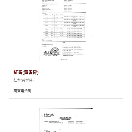
紅耆(黃耆碎)
紅耆(黃耆碎)..
請來電洽詢