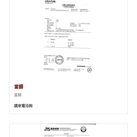
當歸
當歸..
請來電洽詢