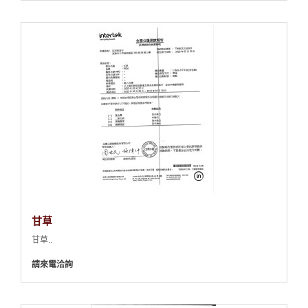
甘草
甘草..
請來電洽詢