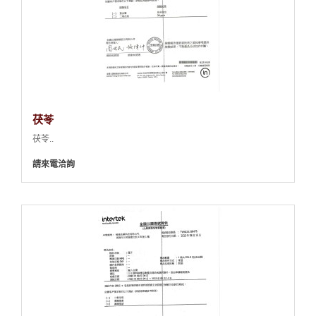
茯苓
茯苓..
請來電洽詢