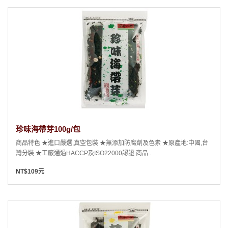
珍味海帶芽100g/包
商品特色 ★進口嚴選,真空包裝 ★無添加防腐劑及色素 ★原產地:中國,台
灣分裝 ★工廠通過HACCP及ISO22000認證 商品..
NT$109元