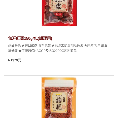
無籽紅棗150g/包(調理用)
商品特色 ★進口嚴選,真空包裝 ★無添加防腐劑及色素 ★原產地:中國,台
灣分裝 ★工廠通過HACCP及ISO22000認證 商品..
NT$79元