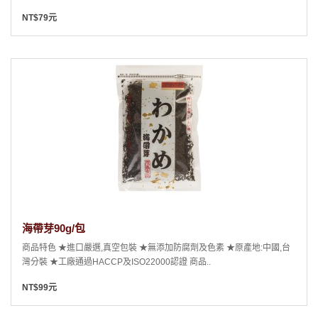
NT$79元
海帶芽90g/包
商品特色 ★進口嚴選,真空包裝 ★無添加防腐劑及色素 ★原產地:中國,台
灣分裝 ★工廠通過HACCP及ISO22000認證 商品..
NT$99元