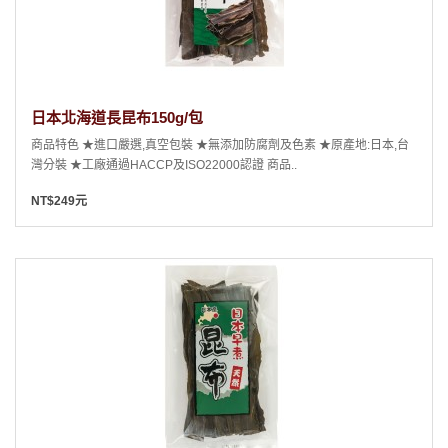
日本北海道長昆布150g/包
商品特色 ★進口嚴選,真空包裝 ★無添加防腐劑及色素 ★原產地:日本,台
灣分裝 ★工廠通過HACCP及ISO22000認證 商品..
NT$249元