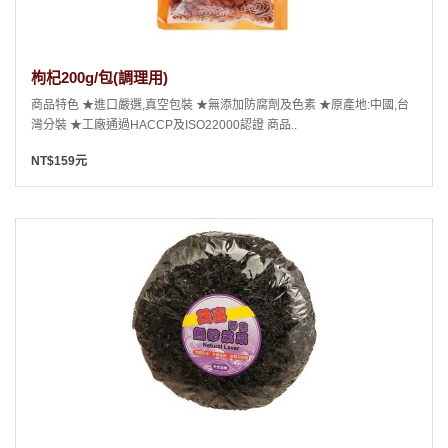
枸杞200g/包(調理用)
商品特色 ★進口嚴選,真空包裝 ★無添加防腐劑及色素 ★原產地:中國,台
灣分裝 ★工廠通過HACCP及ISO22000認證 商品..
NT$159元