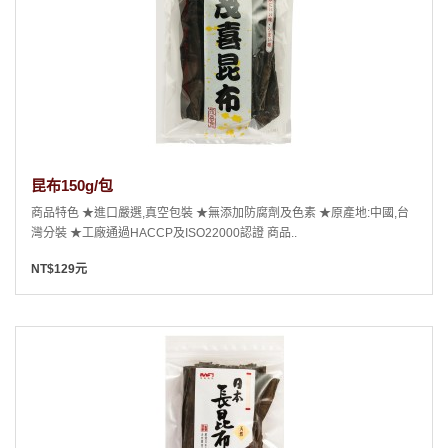
昆布150g/包
商品特色 ★進口嚴選,真空包裝 ★無添加防腐劑及色素 ★原產地:中國,台
灣分裝 ★工廠通過HACCP及ISO22000認證 商品..
NT$129元