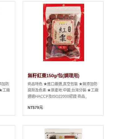
無籽紅棗150g/包(調理用)
添加防
商品特色 ★進口嚴選,真空包裝 ★無添加防
 ★工廠
腐劑及色素 ★原產地:中國,台灣分裝 ★工廠
通過HACCP及ISO22000認證 商品..
NT$79元