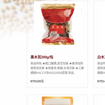
黑木耳200g/包
白木耳
商品特色 ★進口嚴選,真空包裝 ★無添加防
商品特
腐劑及色素 ★原產地:泰國,台灣分裝 ★工廠
腐劑及
通過HACCP及ISO22000認證 商品..
通過H
NT$169元
NT$1