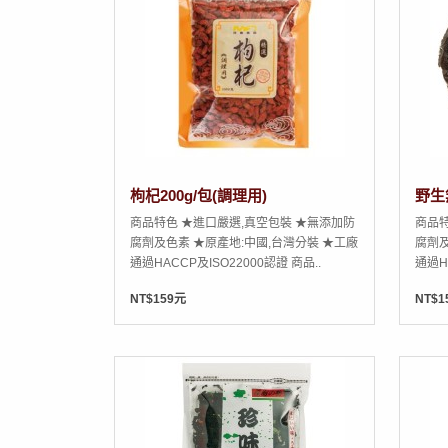
枸杞200g/包(調理用)
野生
商品特色 ★進口嚴選,真空包裝 ★無添加防
商品特
腐劑及色素 ★原產地:中國,台灣分裝 ★工廠
腐劑及
通過HACCP及ISO22000認證 商品..
通過H
NT$159元
NT$1