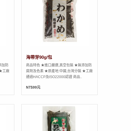
海帶芽90g/包
添加防
商品特色 ★進口嚴選,真空包裝 ★無添加防
 ★工廠
腐劑及色素 ★原產地:中國,台灣分裝 ★工廠
通過HACCP及ISO22000認證 商品..
NT$99元