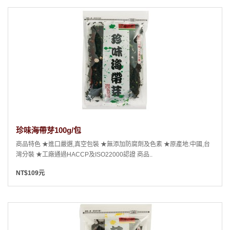
珍味海帶芽100g/包
商品特色 ★進口嚴選,真空包裝 ★無添加防腐劑及色素 ★原產地:中國,台
灣分裝 ★工廠通過HACCP及ISO22000認證 商品..
NT$109元