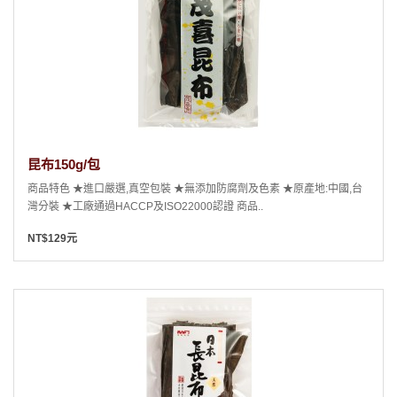
昆布150g/包
商品特色 ★進口嚴選,真空包裝 ★無添加防腐劑及色素 ★原產地:中國,台
灣分裝 ★工廠通過HACCP及ISO22000認證 商品..
NT$129元