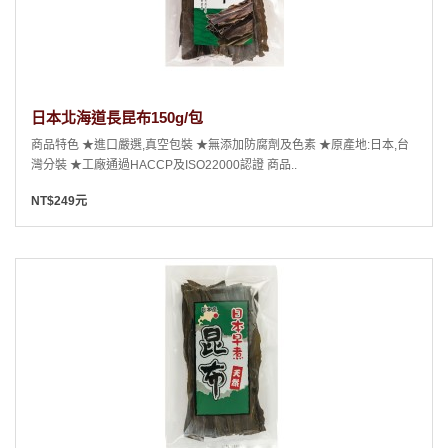
日本北海道長昆布150g/包
商品特色 ★進口嚴選,真空包裝 ★無添加防腐劑及色素 ★原產地:日本,台
灣分裝 ★工廠通過HACCP及ISO22000認證 商品..
NT$249元