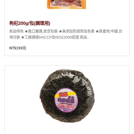
枸杞200g/包(調理用)
商品特色 ★進口嚴選,真空包裝 ★無添加防腐劑及色素 ★原產地:中國,台
灣分裝 ★工廠通過HACCP及ISO22000認證 商品..
NT$159元