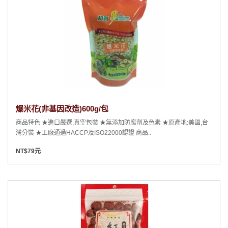
爆米花(非基因改造)600g/包
商品特色 ★進口嚴選,真空包裝 ★無添加防腐劑及色素 ★原產地:美國,台
灣分裝 ★工廠通過HACCP及ISO22000認證 商品..
NT$79元