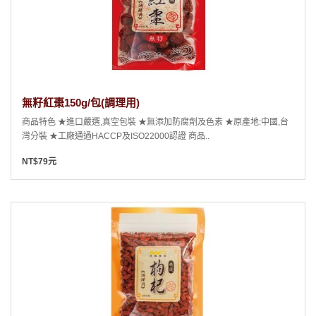
無籽紅棗150g/包(調理用)
商品特色 ★進口嚴選,真空包裝 ★無添加防腐劑及色素 ★原產地:中國,台
灣分裝 ★工廠通過HACCP及ISO22000認證 商品..
NT$79元