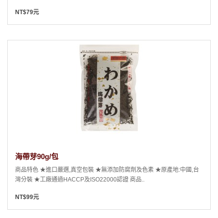
NT$79元
海帶芽90g/包
商品特色 ★進口嚴選,真空包裝 ★無添加防腐劑及色素 ★原產地:中國,台
灣分裝 ★工廠通過HACCP及ISO22000認證 商品..
NT$99元